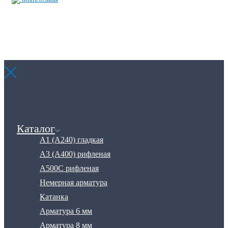
Обращаем ваше внимание на то, что данный интернет-сайт, носит исключительно
информационный характер и ни при каких условиях не является публичной офертой
определяемой положениями Статьи 437 Гражданского кодекса Российской
Федерации.
Каталог
А1 (А240) гладкая
А3 (А400) рифленая
А500С рифленая
Немерная арматура
Катанка
Арматура 6 мм
Арматура 8 мм