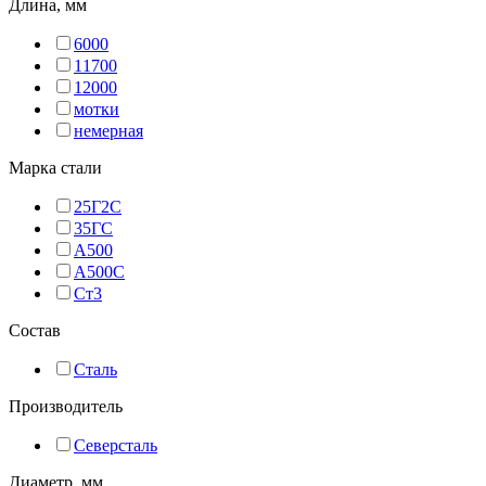
Длина, мм
6000
11700
12000
мотки
немерная
Марка стали
25Г2С
35ГС
А500
А500С
Ст3
Состав
Сталь
Производитель
Северсталь
Диаметр, мм