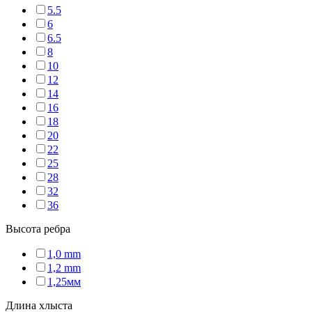
5.5
6
6.5
8
10
12
14
16
18
20
22
25
28
32
36
Высота ребра
1,0 mm
1,2 mm
1,25мм
Длина хлыста