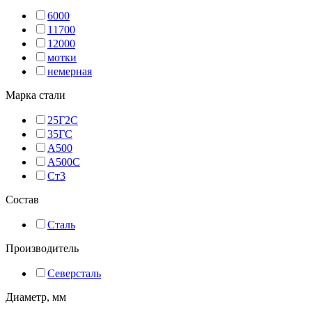
6000
11700
12000
мотки
немерная
Марка стали
25Г2С
35ГС
А500
А500С
Ст3
Состав
Сталь
Производитель
Северсталь
Диаметр, мм