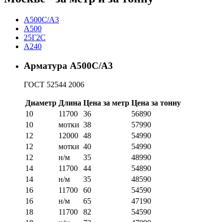
A500C/А3
A500
25Г2С
А240
Арматура А500С/А3
ГОСТ 52544 2006
Диаметр
Длина
Цена за метр
Цена за тонну
10
11700
36
56890
10
мотки
38
57990
12
12000
48
54990
12
мотки
40
54990
12
н/м
35
48990
14
11700
44
54890
14
н/м
35
48590
16
11700
60
54590
16
н/м
65
47190
18
11700
82
54590