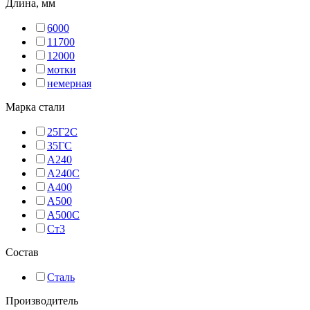
Длина, мм
6000
11700
12000
мотки
немерная
Марка стали
25Г2С
35ГС
А240
А240С
А400
А500
А500С
Ст3
Состав
Сталь
Производитель