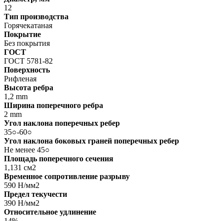
12
Тип производства
Горячекатаная
Покрытие
Без покрытия
ГОСТ
ГОСТ 5781-82
Поверхность
Рифленая
Высота ребра
1,2 mm
Ширина поперечного ребра
2 mm
Угол наклона поперечных ребер
35○-60○
Угол наклона боковых граней поперечных ребер
Не менее 45○
Площадь поперечного сечения
1,131 см2
Временное сопротивление разрыву
590 Н/мм2
Предел текучести
390 Н/мм2
Относительное удлинение
14%