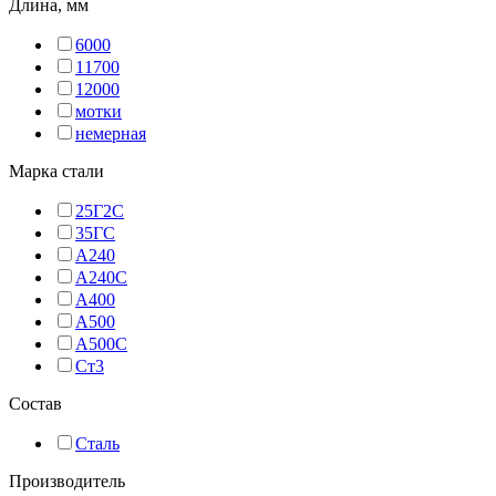
Длина, мм
6000
11700
12000
мотки
немерная
Марка стали
25Г2С
35ГС
А240
А240С
А400
А500
А500С
Ст3
Состав
Сталь
Производитель