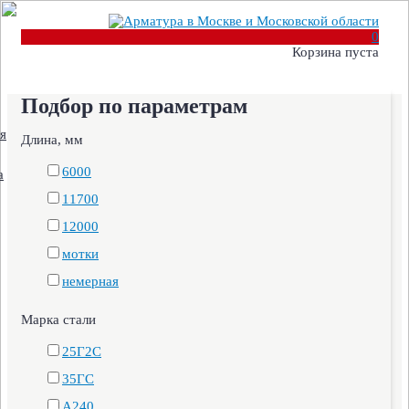
0
Корзина пуста
Подбор по параметрам
я
Длина, мм
6000
а
11700
12000
мотки
немерная
Марка стали
25Г2С
35ГС
А240