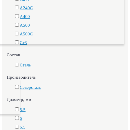
А240С
А400
А500
А500С
Ст3
Состав
Сталь
Производитель
Северсталь
Диаметр, мм
5.5
6
6.5